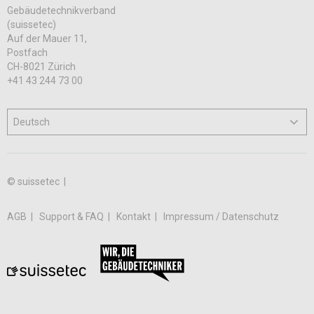
Gebäudetechnikverband
(suissetec)
Auf der Mauer 11,
Postfach
CH-8021 Zürich
+41 43 244 73 00
© suissetec |
AGB
Support & FAQ
Kontakt
Impressum / Datenschutz