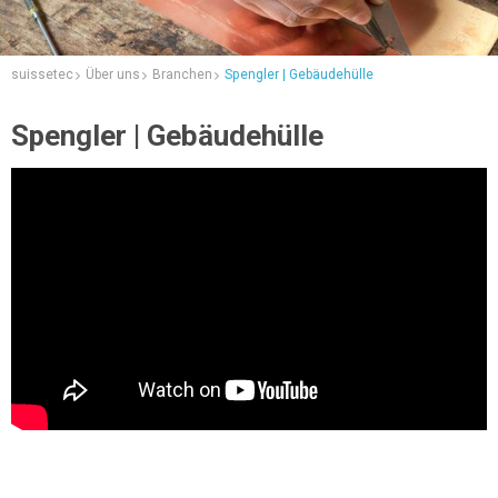
suissetec
Über uns
Branchen
Spengler | Gebäudehülle
Spengler | Gebäudehülle