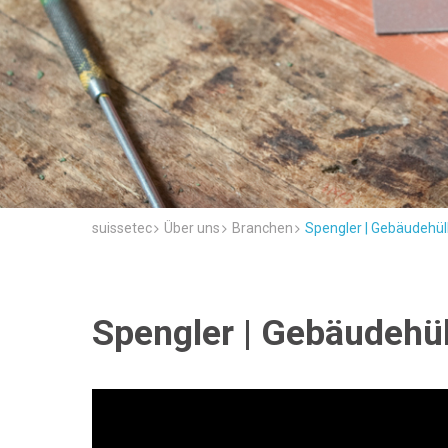
suissetec
Über uns
Branchen
Spengler | Gebäudehül
Spengler | Gebäudehül