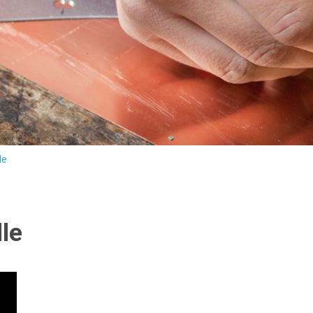
le
le