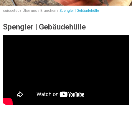
suissetec
Über uns
Branchen
Spengler | Gebäudehülle
Spengler | Gebäudehülle