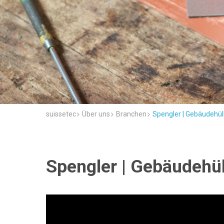
suissetec
Über uns
Branchen
Spengler | Gebäudehül
Spengler | Gebäudehül