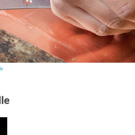
le
le