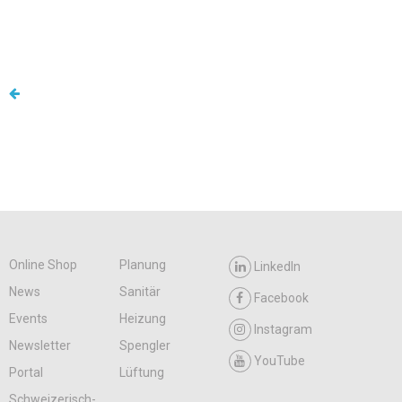
Online Shop
Planung
LinkedIn
News
Sanitär
Facebook
Events
Heizung
Instagram
Newsletter
Spengler
YouTube
Portal
Lüftung
Schweizerisch-