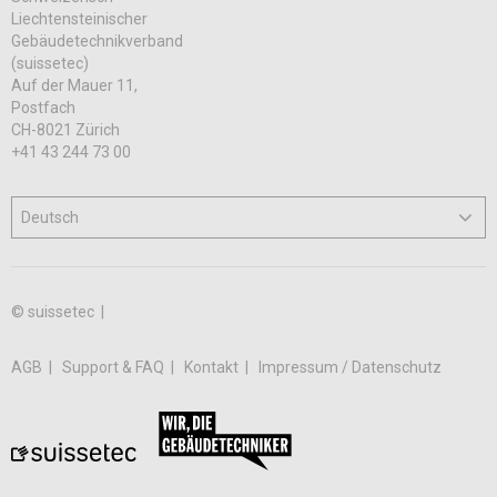
Liechtensteinischer
Gebäudetechnikverband
(suissetec)
Auf der Mauer 11,
Postfach
CH-8021 Zürich
+41 43 244 73 00
© suissetec |
AGB
Support & FAQ
Kontakt
Impressum / Datenschutz