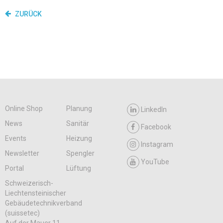
ZURÜCK
Online Shop
Planung
LinkedIn
News
Sanitär
Facebook
Events
Heizung
Instagram
Newsletter
Spengler
YouTube
Portal
Lüftung
Schweizerisch-
Liechtensteinischer
Gebäudetechnikverband
(suissetec)
Auf der Mauer 11,