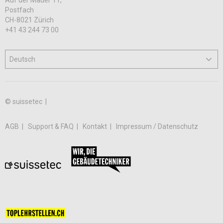
Postfach
CH-8021 Zürich
+41 43 244 73 00
© suissetec |
AGB
Support & FAQ
Kontakt
Impressum / Datenschutz