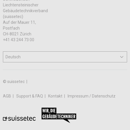
Liechtensteinischer
Gebäudetechnikverband
(suissetec)
Auf der Mauer 11,
Postfach
CH-8021 Zürich
+41 43 244 73 00
© suissetec |
AGB
Support & FAQ
Kontakt
Impressum / Datenschutz