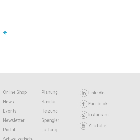
Online Shop
Planung
LinkedIn
News
Sanitär
Facebook
Events
Heizung
Instagram
Newsletter
Spengler
YouTube
Portal
Lüftung
Schweizerisch-