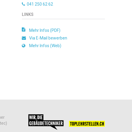
041 250 62 62
LINKS
Mehr Infos (PDF)
Via E-Mail bewerben
Mehr Infos (Web)
her
tec)