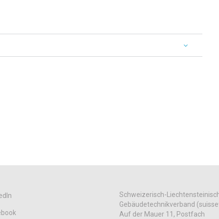
Schweizerisch-Liechtensteinisc
edIn
Gebäudetechnikverband (suisse
ebook
Auf der Mauer 11, Postfach