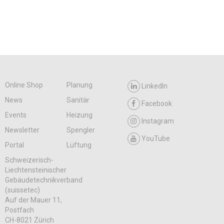
Online Shop
Planung
LinkedIn
News
Sanitär
Facebook
Events
Heizung
Instagram
Newsletter
Spengler
YouTube
Portal
Lüftung
Schweizerisch-
Liechtensteinischer
Gebäudetechnikverband
(suissetec)
Auf der Mauer 11,
Postfach
CH-8021 Zürich