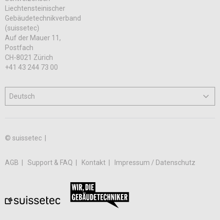
Liechtensteinischer
Gebäudetechnikverband
(suissetec)
Auf der Mauer 11,
Postfach
CH-8021 Zürich
+41 43 244 73 00
© suissetec |
AGB
Support & FAQ
Kontakt
Impressum / Datenschutz