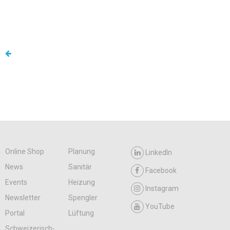
Online Shop
Planung
LinkedIn
News
Sanitär
Facebook
Events
Heizung
Instagram
Newsletter
Spengler
YouTube
Portal
Lüftung
Schweizerisch-