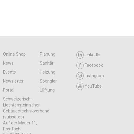
Online Shop
Planung
LinkedIn
News
Sanitär
Facebook
Events
Heizung
Instagram
Newsletter
Spengler
YouTube
Portal
Lüftung
Schweizerisch-
Liechtensteinischer
Gebäudetechnikverband
(suissetec)
Auf der Mauer 11,
Postfach