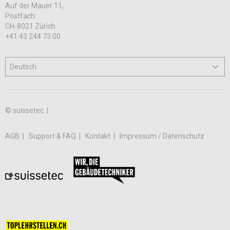
Auf der Mauer 11,
Postfach
CH-8021 Zürich
+41 43 244 73 00
© suissetec |
AGB
Support & FAQ
Kontakt
Impressum / Datenschutz