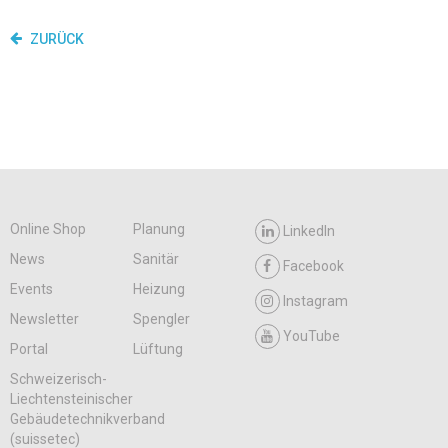
ZURÜCK
Online Shop
Planung
LinkedIn
News
Sanitär
Facebook
Events
Heizung
Instagram
Newsletter
Spengler
YouTube
Portal
Lüftung
Schweizerisch-
Liechtensteinischer
Gebäudetechnikverband
(suissetec)