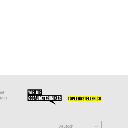
her
tec)