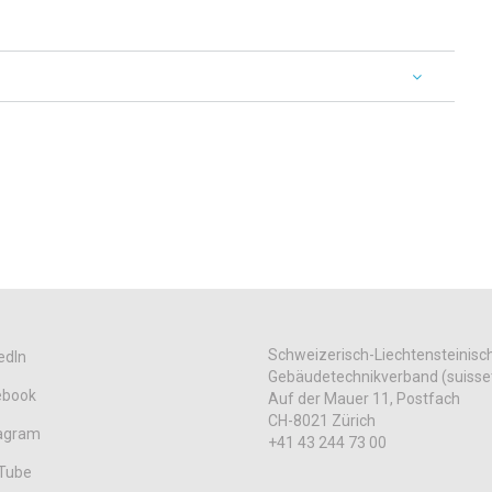
Schweizerisch-Liechtensteinisc
edIn
Gebäudetechnikverband (suisse
ebook
Auf der Mauer 11, Postfach
CH-8021 Zürich
tagram
+41 43 244 73 00
Tube