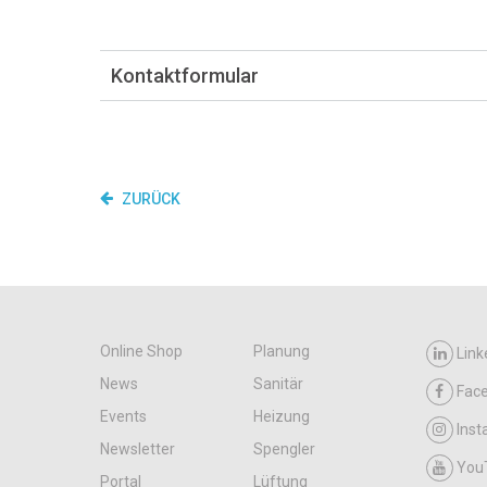
Kontaktformular
ZURÜCK
Online Shop
Planung
Link
News
Sanitär
Fac
Events
Heizung
Ins
Newsletter
Spengler
You
Portal
Lüftung