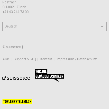
Postfach
CH-8021 Zürich
+41 43 244 73 00
© suissetec |
AGB
Support & FAQ
Kontakt
Impressum / Datenschutz