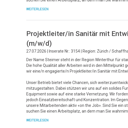
suchen Sie einen Arbeitsplatz, an dem man Sie wahrnim
WEITERLESEN
Projektleiter/in Sanitär mit En
(m/w/d)
27.07.2026 | Inserate Nr.: 3154 | Region: Zürich / Schaff
Der Name Steimer steht in der Region Winterthur für sta
Die hohe Qualität aller Arbeiten wird in den Mittelpunk
wir eine/n engagierte/n Projektleiter/in Sanitär mit Ent
Unser Betrieb bietet viele Chancen, sich weiterzuentwick
mitzugestalten. Dabei stützen wir uns auf ein solide
Equipment sowie auf eine starke Vernetzung. Wir fordern 
jedoch Einsatzbereitschaft und Konzentration. Im Gegenz
unsere Mitarbeitenden aktiv «on the Job». Sind Sie ein 
suchen Sie einen Arbeitsplatz, an dem man Sie wahrnim
WEITERLESEN