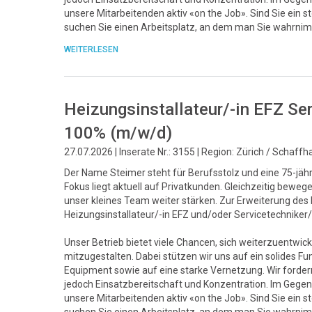
unsere Mitarbeitenden aktiv «on the Job». Sind Sie ein 
suchen Sie einen Arbeitsplatz, an dem man Sie wahrnim
WEITERLESEN
Heizungsinstallateur/-in EFZ Se
100% (m/w/d)
27.07.2026 | Inserate Nr.: 3155 | Region: Zürich / Schaff
Der Name Steimer steht für Berufsstolz und eine 75-jähri
Fokus liegt aktuell auf Privatkunden. Gleichzeitig bew
unser kleines Team weiter stärken. Zur Erweiterung de
Heizungsinstallateur/-in EFZ und/oder Servicetechnike
Unser Betrieb bietet viele Chancen, sich weiterzuentwick
mitzugestalten. Dabei stützen wir uns auf ein solide
Equipment sowie auf eine starke Vernetzung. Wir fordern 
jedoch Einsatzbereitschaft und Konzentration. Im Gegenz
unsere Mitarbeitenden aktiv «on the Job». Sind Sie ein 