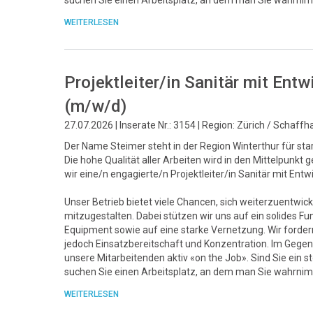
suchen Sie einen Arbeitsplatz, an dem man Sie wahrnim
WEITERLESEN
Projektleiter/in Sanitär mit En
(m/w/d)
27.07.2026 | Inserate Nr.: 3154 | Region: Zürich / Schaff
Der Name Steimer steht in der Region Winterthur für sta
Die hohe Qualität aller Arbeiten wird in den Mittelpunk
wir eine/n engagierte/n Projektleiter/in Sanitär mit Ent
Unser Betrieb bietet viele Chancen, sich weiterzuentwick
mitzugestalten. Dabei stützen wir uns auf ein solide
Equipment sowie auf eine starke Vernetzung. Wir fordern 
jedoch Einsatzbereitschaft und Konzentration. Im Gegenz
unsere Mitarbeitenden aktiv «on the Job». Sind Sie ein 
suchen Sie einen Arbeitsplatz, an dem man Sie wahrnim
WEITERLESEN