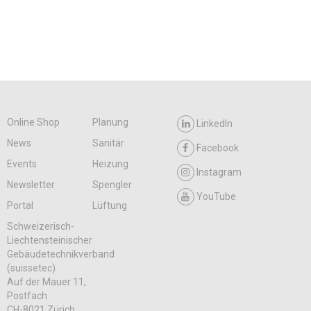
Online Shop
Planung
LinkedIn
News
Sanitär
Facebook
Events
Heizung
Instagram
Newsletter
Spengler
YouTube
Portal
Lüftung
Schweizerisch-
Liechtensteinischer
Gebäudetechnikverband
(suissetec)
Auf der Mauer 11,
Postfach
CH-8021 Zürich