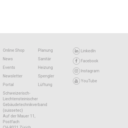
Online Shop
Planung
LinkedIn
News
Sanitär
Facebook
Events
Heizung
Instagram
Newsletter
Spengler
YouTube
Portal
Lüftung
Schweizerisch-
Liechtensteinischer
Gebäudetechnikverband
(suissetec)
Auf der Mauer 11,
Postfach
CH-8021 Zürich