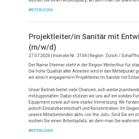
suchen Sie einen Arbeitsplatz, an dem man Sie wahrnim
WEITERLESEN
Projektleiter/in Sanitär mit En
(m/w/d)
27.07.2026 | Inserate Nr.: 3154 | Region: Zürich / Schaff
Der Name Steimer steht in der Region Winterthur für sta
Die hohe Qualität aller Arbeiten wird in den Mittelpunk
wir eine/n engagierte/n Projektleiter/in Sanitär mit Ent
Unser Betrieb bietet viele Chancen, sich weiterzuentwick
mitzugestalten. Dabei stützen wir uns auf ein solide
Equipment sowie auf eine starke Vernetzung. Wir fordern 
jedoch Einsatzbereitschaft und Konzentration. Im Gegenz
unsere Mitarbeitenden aktiv «on the Job». Sind Sie ein 
suchen Sie einen Arbeitsplatz, an dem man Sie wahrnim
WEITERLESEN