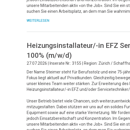
unsere Mitarbeitenden aktiv «on the Job». Sind Sie ein 
suchen Sie einen Arbeitsplatz, an dem man Sie wahrnim
WEITERLESEN
Heizungsinstallateur/-in EFZ Se
100% (m/w/d)
27.07.2026 | Inserate Nr.: 3155 | Region: Zürich / Schaff
Der Name Steimer steht für Berufsstolz und eine 75-jähri
Fokus liegt aktuell auf Privatkunden. Gleichzeitig bew
unser kleines Team weiter stärken. Zur Erweiterung de
Heizungsinstallateur/-in EFZ und/oder Servicetechnike
Unser Betrieb bietet viele Chancen, sich weiterzuentwick
mitzugestalten. Dabei stützen wir uns auf ein solide
Equipment sowie auf eine starke Vernetzung. Wir fordern 
jedoch Einsatzbereitschaft und Konzentration. Im Gegenz
unsere Mitarbeitenden aktiv «on the Job». Sind Sie ein 