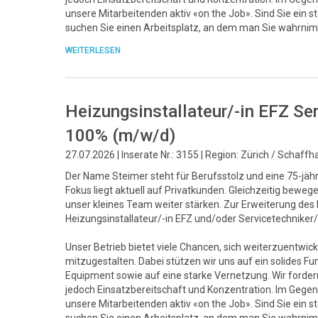
unsere Mitarbeitenden aktiv «on the Job». Sind Sie ein 
suchen Sie einen Arbeitsplatz, an dem man Sie wahrnim
WEITERLESEN
Heizungsinstallateur/-in EFZ Se
100% (m/w/d)
27.07.2026 | Inserate Nr.: 3155 | Region: Zürich / Schaff
Der Name Steimer steht für Berufsstolz und eine 75-jähri
Fokus liegt aktuell auf Privatkunden. Gleichzeitig bew
unser kleines Team weiter stärken. Zur Erweiterung de
Heizungsinstallateur/-in EFZ und/oder Servicetechnike
Unser Betrieb bietet viele Chancen, sich weiterzuentwick
mitzugestalten. Dabei stützen wir uns auf ein solide
Equipment sowie auf eine starke Vernetzung. Wir fordern 
jedoch Einsatzbereitschaft und Konzentration. Im Gegenz
unsere Mitarbeitenden aktiv «on the Job». Sind Sie ein 