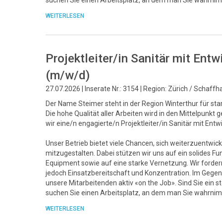
suchen Sie einen Arbeitsplatz, an dem man Sie wahrnim
WEITERLESEN
Projektleiter/in Sanitär mit En
(m/w/d)
27.07.2026 | Inserate Nr.: 3154 | Region: Zürich / Schaff
Der Name Steimer steht in der Region Winterthur für sta
Die hohe Qualität aller Arbeiten wird in den Mittelpunk
wir eine/n engagierte/n Projektleiter/in Sanitär mit Ent
Unser Betrieb bietet viele Chancen, sich weiterzuentwick
mitzugestalten. Dabei stützen wir uns auf ein solide
Equipment sowie auf eine starke Vernetzung. Wir fordern 
jedoch Einsatzbereitschaft und Konzentration. Im Gegenz
unsere Mitarbeitenden aktiv «on the Job». Sind Sie ein 
suchen Sie einen Arbeitsplatz, an dem man Sie wahrnim
WEITERLESEN