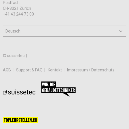
Postfach
CH-8021 Zürich
+41 43 244 73 00
© suissetec |
AGB
Support & FAQ
Kontakt
Impressum / Datenschutz