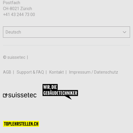
Postfach
CH-8021 Zürich
+41 43 244 73 00
© suissetec |
AGB
Support & FAQ
Kontakt
Impressum / Datenschutz