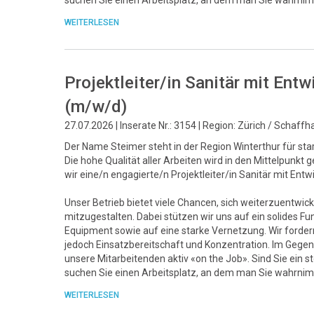
suchen Sie einen Arbeitsplatz, an dem man Sie wahrnim
WEITERLESEN
Projektleiter/in Sanitär mit En
(m/w/d)
27.07.2026 | Inserate Nr.: 3154 | Region: Zürich / Schaff
Der Name Steimer steht in der Region Winterthur für sta
Die hohe Qualität aller Arbeiten wird in den Mittelpunk
wir eine/n engagierte/n Projektleiter/in Sanitär mit Ent
Unser Betrieb bietet viele Chancen, sich weiterzuentwick
mitzugestalten. Dabei stützen wir uns auf ein solide
Equipment sowie auf eine starke Vernetzung. Wir fordern 
jedoch Einsatzbereitschaft und Konzentration. Im Gegenz
unsere Mitarbeitenden aktiv «on the Job». Sind Sie ein 
suchen Sie einen Arbeitsplatz, an dem man Sie wahrnim
WEITERLESEN