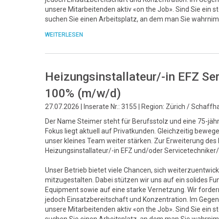
unsere Mitarbeitenden aktiv «on the Job». Sind Sie ein 
suchen Sie einen Arbeitsplatz, an dem man Sie wahrnim
WEITERLESEN
Heizungsinstallateur/-in EFZ Se
100% (m/w/d)
27.07.2026 | Inserate Nr.: 3155 | Region: Zürich / Schaff
Der Name Steimer steht für Berufsstolz und eine 75-jähri
Fokus liegt aktuell auf Privatkunden. Gleichzeitig bew
unser kleines Team weiter stärken. Zur Erweiterung de
Heizungsinstallateur/-in EFZ und/oder Servicetechnike
Unser Betrieb bietet viele Chancen, sich weiterzuentwick
mitzugestalten. Dabei stützen wir uns auf ein solide
Equipment sowie auf eine starke Vernetzung. Wir fordern 
jedoch Einsatzbereitschaft und Konzentration. Im Gegenz
unsere Mitarbeitenden aktiv «on the Job». Sind Sie ein 