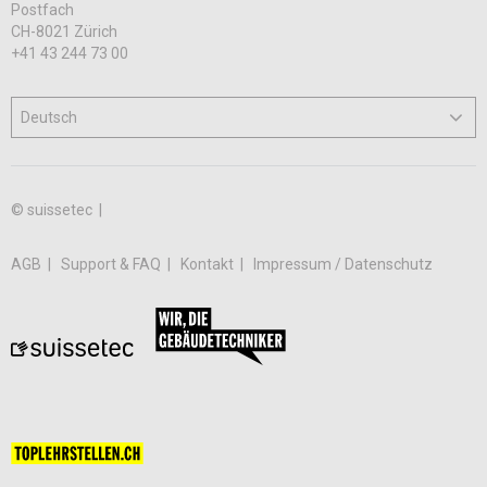
Postfach
CH-8021 Zürich
+41 43 244 73 00
© suissetec |
AGB
Support & FAQ
Kontakt
Impressum / Datenschutz