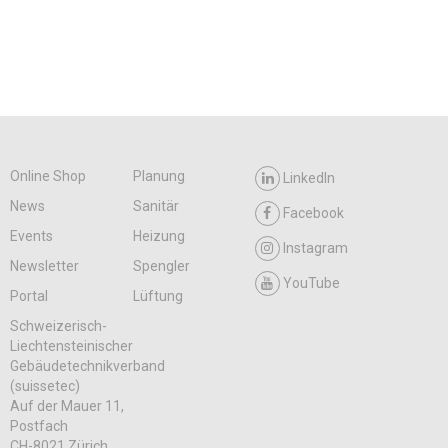
Online Shop
Planung
LinkedIn
News
Sanitär
Facebook
Events
Heizung
Instagram
Newsletter
Spengler
YouTube
Portal
Lüftung
Schweizerisch-
Liechtensteinischer
Gebäudetechnikverband
(suissetec)
Auf der Mauer 11,
Postfach
CH-8021 Zürich