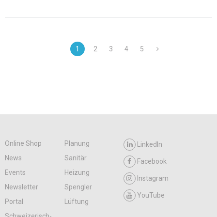
1
2
3
4
5
Online Shop
Planung
LinkedIn
News
Sanitär
Facebook
Events
Heizung
Instagram
Newsletter
Spengler
YouTube
Portal
Lüftung
Schweizerisch-