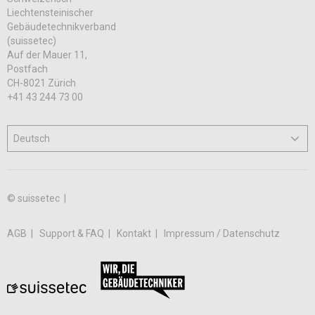
Liechtensteinischer
Gebäudetechnikverband
(suissetec)
Auf der Mauer 11,
Postfach
CH-8021 Zürich
+41 43 244 73 00
© suissetec |
AGB
Support & FAQ
Kontakt
Impressum / Datenschutz