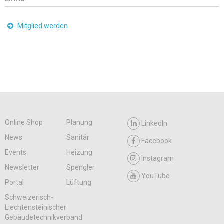
Mitglied werden
Online Shop
Planung
LinkedIn
News
Sanitär
Facebook
Events
Heizung
Instagram
Newsletter
Spengler
YouTube
Portal
Lüftung
Schweizerisch-
Liechtensteinischer
Gebäudetechnikverband