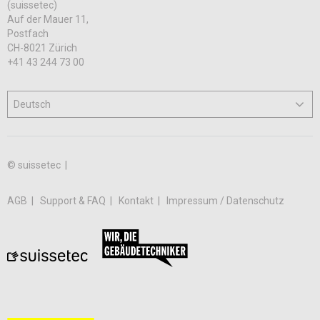
(suissetec)
Auf der Mauer 11,
Postfach
CH-8021 Zürich
+41 43 244 73 00
© suissetec |
AGB
Support & FAQ
Kontakt
Impressum / Datenschutz