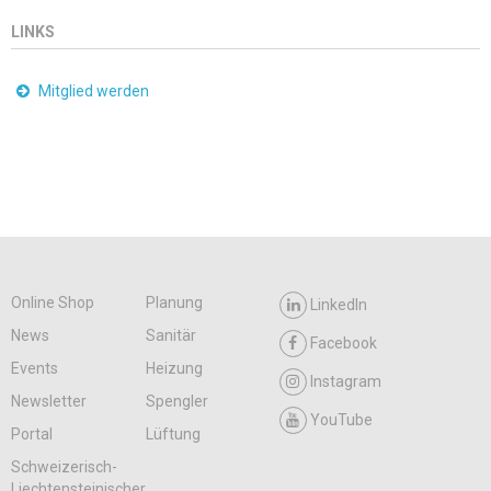
LINKS
Mitglied werden
Online Shop
Planung
LinkedIn
News
Sanitär
Facebook
Events
Heizung
Instagram
Newsletter
Spengler
YouTube
Portal
Lüftung
Schweizerisch-
Liechtensteinischer