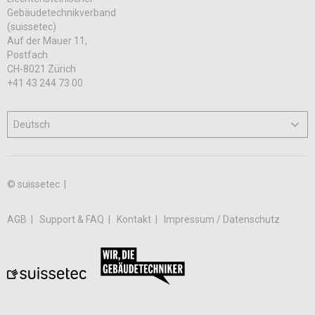
Gebäudetechnikverband
(suissetec)
Auf der Mauer 11,
Postfach
CH-8021 Zürich
+41 43 244 73 00
© suissetec |
AGB
Support & FAQ
Kontakt
Impressum / Datenschutz