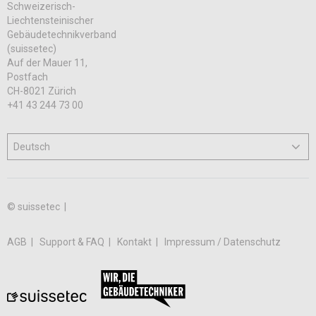
Schweizerisch-
Liechtensteinischer
Gebäudetechnikverband
(suissetec)
Auf der Mauer 11,
Postfach
CH-8021 Zürich
+41 43 244 73 00
© suissetec |
AGB
Support & FAQ
Kontakt
Impressum / Datenschutz