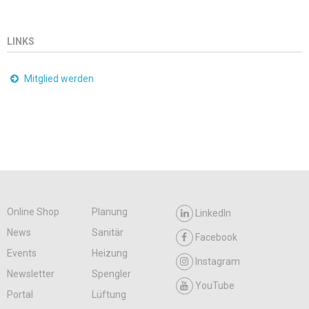
LINKS
Mitglied werden
Online Shop
Planung
LinkedIn
News
Sanitär
Facebook
Events
Heizung
Instagram
Newsletter
Spengler
YouTube
Portal
Lüftung