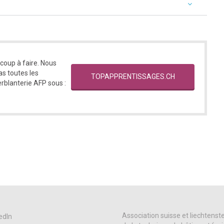
ucoup à faire. Nous
s toutes les
TOPAPPRENTISSAGES.CH
erblanterie AFP sous :
Association suisse et liechtenst
edIn