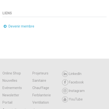
LIENS
Devenir membre
Online Shop
Projeteurs
LinkedIn
Nouvelles
Sanitaire
Facebook
Evénements
Chauffage
Instagram
Newsletter
Ferblanterie
YouTube
Portail
Ventilation