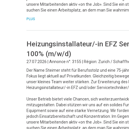
unsere Mitarbeitenden aktiv «on the Job». Sind Sie ein 
suchen Sie einen Arbeitsplatz, an dem man Sie wahrnim
PLUS
Heizungsinstallateur/-in EFZ Se
100% (m/w/d)
27.07.2026 | Annonce n°: 3155 | Région: Zurich / Schaff
Der Name Steimer steht für Berufsstolz und eine 75-jähri
Fokus liegt aktuell auf Privatkunden. Gleichzeitig bew
unser kleines Team weiter stärken. Zur Erweiterung de
Heizungsinstallateur/-in EFZ und/oder Servicetechnike
Unser Betrieb bietet viele Chancen, sich weiterzuentwick
mitzugestalten. Dabei stützen wir uns auf ein solide
Equipment sowie auf eine starke Vernetzung. Wir fordern 
jedoch Einsatzbereitschaft und Konzentration. Im Gegenz
unsere Mitarbeitenden aktiv «on the Job». Sind Sie ein 
suchen Sie einen Arbeitsplatz, an dem man Sie wahrnim