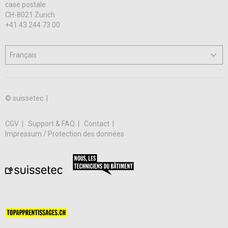
case postale
CH-8021 Zurich
+41 43 244 73 00
© suissetec |
CGV
Support & FAQ
Contact
Impressum / Protection des données