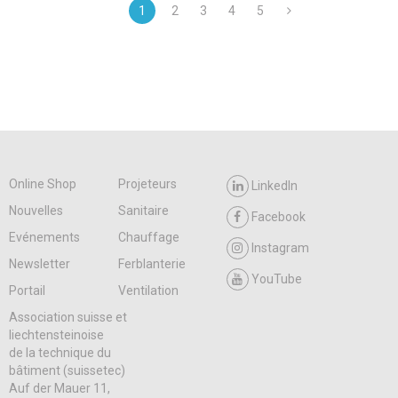
1
2
3
4
5
Online Shop
Projeteurs
LinkedIn
Nouvelles
Sanitaire
Facebook
Evénements
Chauffage
Instagram
Newsletter
Ferblanterie
YouTube
Portail
Ventilation
Association suisse et
liechtensteinoise
de la technique du
bâtiment (suissetec)
Auf der Mauer 11,