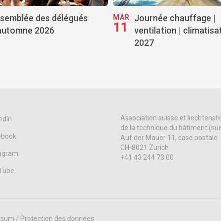
semblée des délégués
Journée chauffage |
MAR
11
automne 2026
ventilation | climatisa
2027
Association suisse et liechtenst
edIn
de la technique du bâtiment (su
ebook
Auf der Mauer 11, case postale
CH-8021 Zurich
tagram
+41 43 244 73 00
Tube
sum / Protection des données