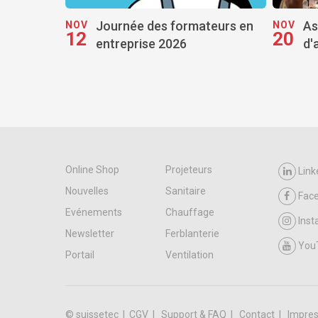
Journée des formateurs en
As
NOV
NOV
12
20
entreprise 2026
d'
Online Shop
Projeteurs
Link
Nouvelles
Sanitaire
Fac
Evénements
Chauffage
Ins
Newsletter
Ferblanterie
You
Portail
Ventilation
© suissetec |
CGV
Support & FAQ
Contact
Impres