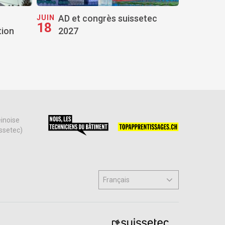
AD et congrès suissetec
JUIN
18
tion
2027
einoise
issetec)