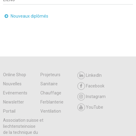
Nouveaux diplômés
Online Shop
Projeteurs
LinkedIn
Nouvelles
Sanitaire
Facebook
Evénements
Chauffage
Instagram
Newsletter
Ferblanterie
YouTube
Portail
Ventilation
Association suisse et
liechtensteinoise
de la technique du