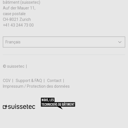
bâtiment (suissetec)
Auf der Mauer 11,
case postale
CH-8021 Zurich
+41 43 244 73 00
© suissetec |
CGV
Support & FAQ
Contact
Impressum / Protection des données