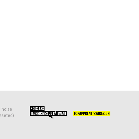
einoise
issetec)