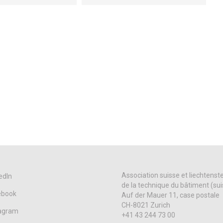
Association suisse et liechtenst
edIn
de la technique du bâtiment (su
ebook
Auf der Mauer 11, case postale
CH-8021 Zurich
tagram
+41 43 244 73 00