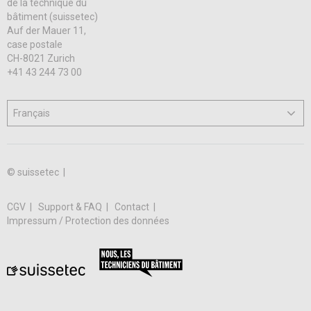
de la technique du
bâtiment (suissetec)
Auf der Mauer 11,
case postale
CH-8021 Zurich
+41 43 244 73 00
© suissetec |
CGV
Support & FAQ
Contact
Impressum / Protection des données