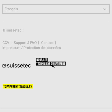
© suissetec |
CGV
Support & FAQ
Contact
Impressum / Protection des données