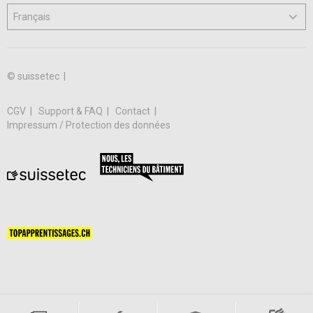
© suissetec |
CGV
Support & FAQ
Contact
Impressum / Protection des données