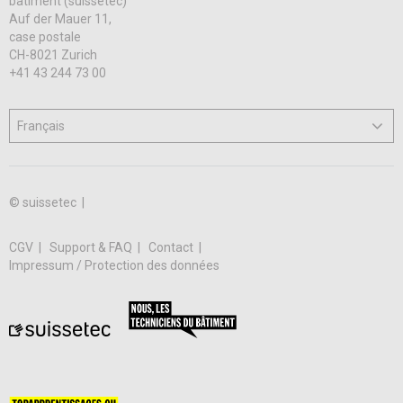
bâtiment (suissetec)
Auf der Mauer 11,
case postale
CH-8021 Zurich
+41 43 244 73 00
© suissetec |
CGV
Support & FAQ
Contact
Impressum / Protection des données