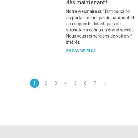
dès maintenant !
Notre webinaire sur l
’
introduction
au portail technique du bâtiment et
aux supports didactiques de
suissetec a connu un grand succès.
Nous vous remercions de votre vif
intérêt.
EN SAVOIR PLUS
1
2
3
4
5
6
7