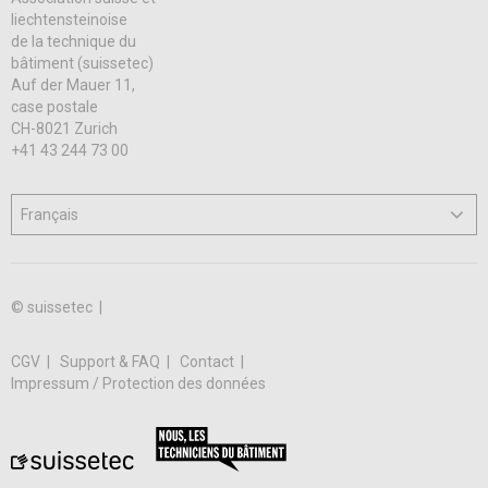
liechtensteinoise
de la technique du
bâtiment (suissetec)
Auf der Mauer 11,
case postale
CH-8021 Zurich
+41 43 244 73 00
© suissetec |
CGV
Support & FAQ
Contact
Impressum / Protection des données