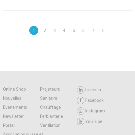
1
2
3
4
5
6
7
Online Shop
Projeteurs
LinkedIn
Nouvelles
Sanitaire
Facebook
Evénements
Chauffage
Instagram
Newsletter
Ferblanterie
YouTube
Portail
Ventilation
Association suisse et