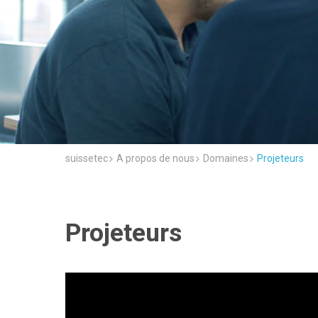
suissetec
A propos de nous
Domaines
Projeteurs
Projeteurs