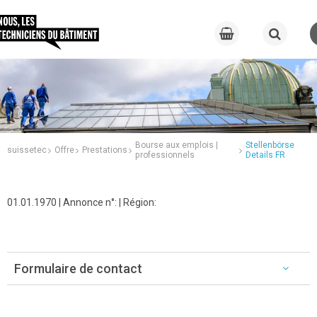
Bourse aux emplois |
Stellenbörse
suissetec
Offre
Prestations
professionnels
Details FR
01.01.1970 | Annonce n°: | Région:
Formulaire de contact