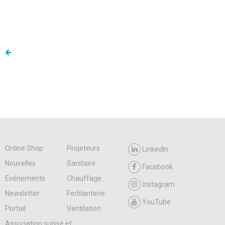
Online Shop
Projeteurs
LinkedIn
Nouvelles
Sanitaire
Facebook
Evénements
Chauffage
Instagram
Newsletter
Ferblanterie
YouTube
Portail
Ventilation
Association suisse et