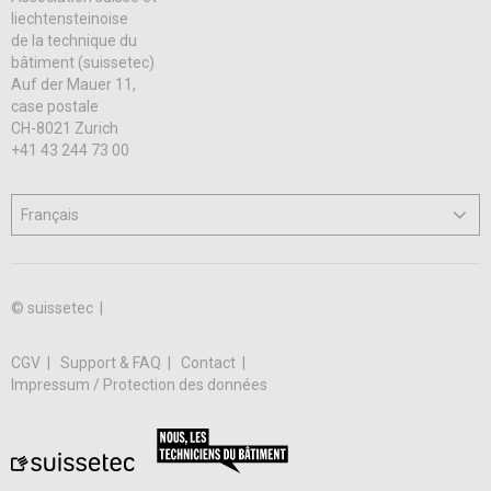
liechtensteinoise
de la technique du
bâtiment (suissetec)
Auf der Mauer 11,
case postale
CH-8021 Zurich
+41 43 244 73 00
© suissetec |
CGV
Support & FAQ
Contact
Impressum / Protection des données