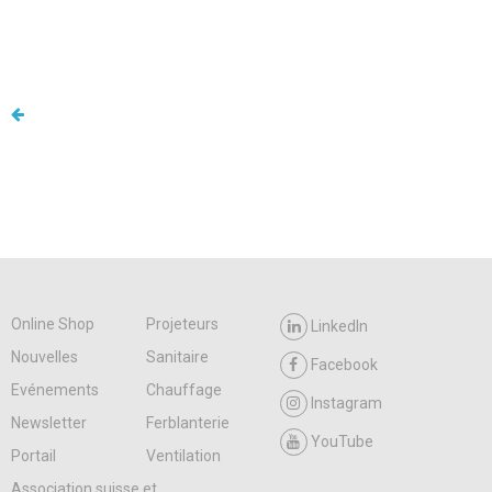
Online Shop
Projeteurs
LinkedIn
Nouvelles
Sanitaire
Facebook
Evénements
Chauffage
Instagram
Newsletter
Ferblanterie
YouTube
Portail
Ventilation
Association suisse et