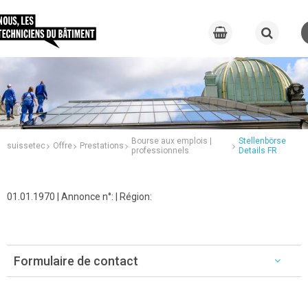
Bourse aux emplois |
Stellenbörse
suissetec
Offre
Prestations
professionnels
Details FR
01.01.1970 | Annonce n°: | Région:
Formulaire de contact