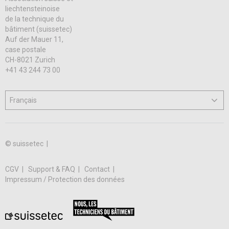
liechtensteinoise
de la technique du
bâtiment (suissetec)
Auf der Mauer 11,
case postale
CH-8021 Zurich
+41 43 244 73 00
© suissetec |
CGV
Support & FAQ
Contact
Impressum / Protection des données