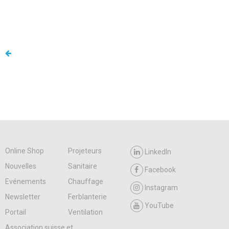
Online Shop
Projeteurs
LinkedIn
Nouvelles
Sanitaire
Facebook
Evénements
Chauffage
Instagram
Newsletter
Ferblanterie
YouTube
Portail
Ventilation
Association suisse et