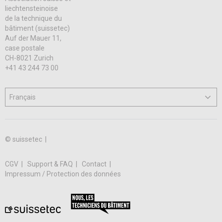
liechtensteinoise
de la technique du
bâtiment (suissetec)
Auf der Mauer 11,
case postale
CH-8021 Zurich
+41 43 244 73 00
© suissetec |
CGV
Support & FAQ
Contact
Impressum / Protection des données