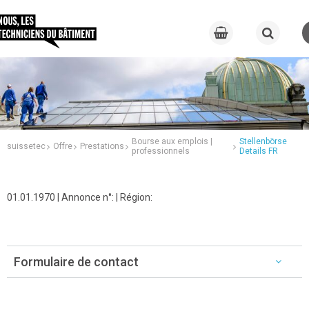
Bourse aux emplois |
Stellenbörse
suissetec
Offre
Prestations
professionnels
Details FR
01.01.1970 | Annonce n°: | Région:
Formulaire de contact