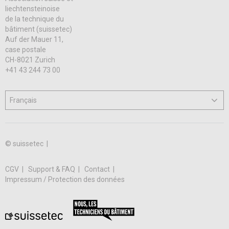
liechtensteinoise
de la technique du
bâtiment (suissetec)
Auf der Mauer 11,
case postale
CH-8021 Zurich
+41 43 244 73 00
© suissetec |
CGV
Support & FAQ
Contact
Impressum / Protection des données