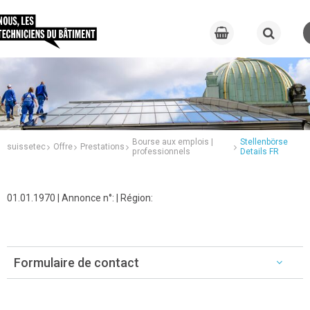
Bourse aux emplois |
Stellenbörse
suissetec
Offre
Prestations
professionnels
Details FR
01.01.1970 | Annonce n°: | Région:
Formulaire de contact