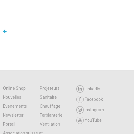
Online Shop
Projeteurs
LinkedIn
Nouvelles
Sanitaire
Facebook
Evénements
Chauffage
Instagram
Newsletter
Ferblanterie
YouTube
Portail
Ventilation
Association suisse et