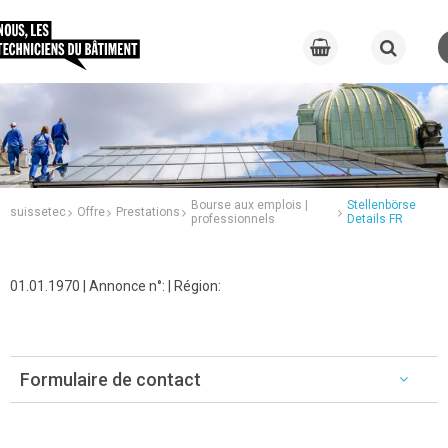
Bourse aux emplois |
Stellenbörse
suissetec
Offre
Prestations
professionnels
Details FR
01.01.1970 | Annonce n°: | Région:
Formulaire de contact