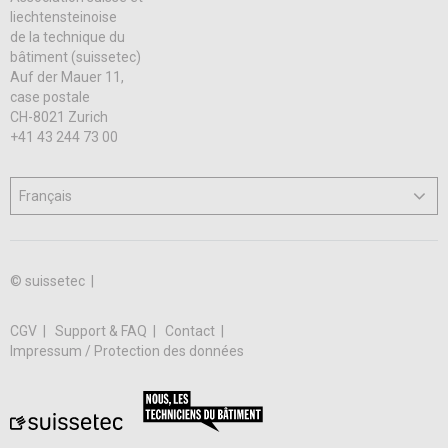
liechtensteinoise
de la technique du
bâtiment (suissetec)
Auf der Mauer 11,
case postale
CH-8021 Zurich
+41 43 244 73 00
© suissetec |
CGV
Support & FAQ
Contact
Impressum / Protection des données