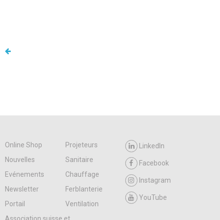
Online Shop
Projeteurs
LinkedIn
Nouvelles
Sanitaire
Facebook
Evénements
Chauffage
Instagram
Newsletter
Ferblanterie
YouTube
Portail
Ventilation
Association suisse et