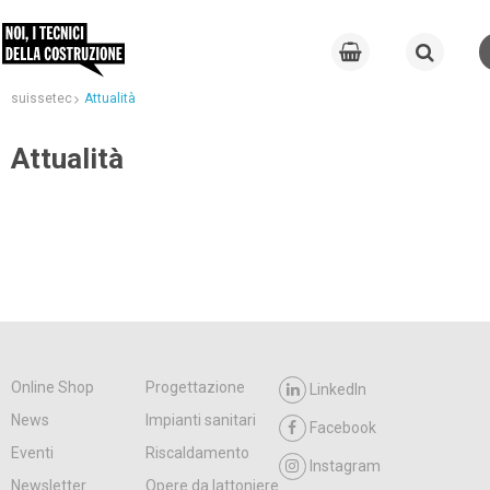
suissetec
Attualità
Attualità
Online Shop
Progettazione
LinkedIn
News
Impianti sanitari
Facebook
Eventi
Riscaldamento
Instagram
Newsletter
Opere da lattoniere